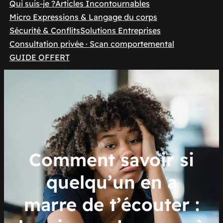
Qui suis-je ?
Articles Incontournables
Micro Expressions & Langage du corps
Sécurité & Conflits
Solutions Entreprises
Consultation privée · Scan comportemental
GUIDE OFFERT
Comment savoir si
quelqu’un en a
marre de t’écouter :