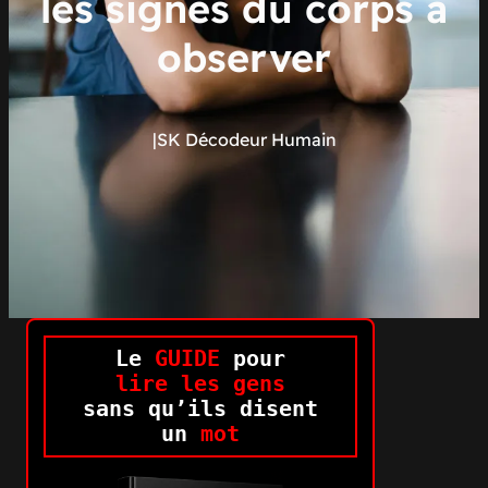
les signes du corps à
observer
|
SK Décodeur Humain
Le
GUIDE
pour
lire les gens
sans qu’ils disent
un
mot