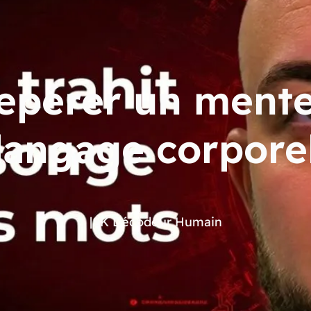
pérer un mente
langage corpore
|
SK Décodeur Humain