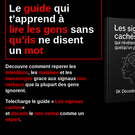
Le
guide
qui
t’apprend à
lire les gens
sans
qu’ils
ne disent
un
mot
Decouvre comment reperer les
intentions
, les
malaises
et les
mensonges
grace aux signaux
non
verbaux
que la plupart des gens
ignorent.
Telecharge le guide «
Les signaux
caches
«
et
decode
le
non verbal
comme un
expert
.