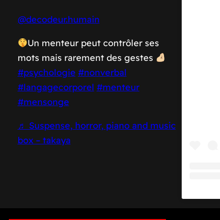
@decodeur.humain
Un menteur peut contrôler ses
mots mais rarement des gestes
#psychologie
#nonverbal
#langagecorporel
#menteur
#mensonge
♬ Suspense, horror, piano and music
box – takaya