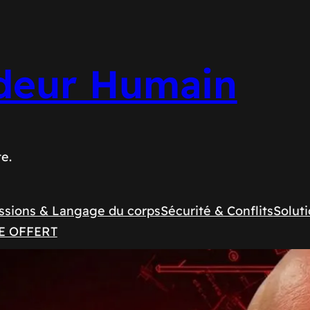
deur Humain
te.
ssions & Langage du corps
Sécurité & Conflits
Soluti
E OFFERT