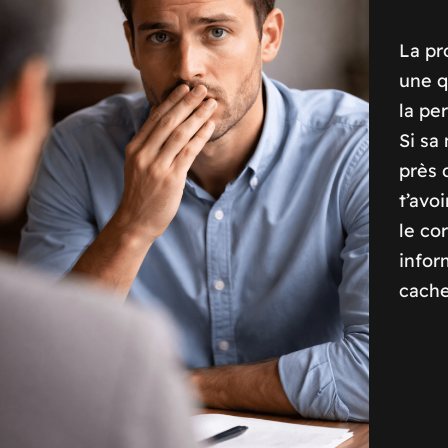
La pr
une q
la pe
Si sa
près 
t’avo
le co
infor
cache