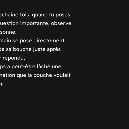
ochaine fois, quand tu poses
uestion importante, observe
rsonne.
 main se pose directement
de sa bouche juste après
ir répondu,
rps a peut-être lâché une
mation que la bouche voulait
r.