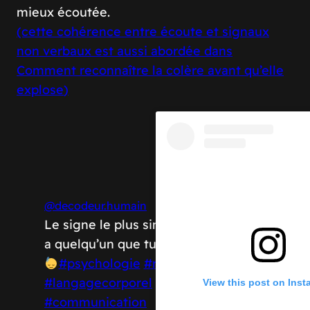
mieux écoutée.
(cette cohérence entre écoute et signaux
non verbaux est aussi abordée dans
Comment reconnaître la colère avant qu’elle
explose
)
@decodeur.humain
Le signe le plus simple pour montrer
a quelqu’un que tu l’écoute vraiment
#psychologie
#relation
#langagecorporel
#nonverbal
View this post on Ins
#communication