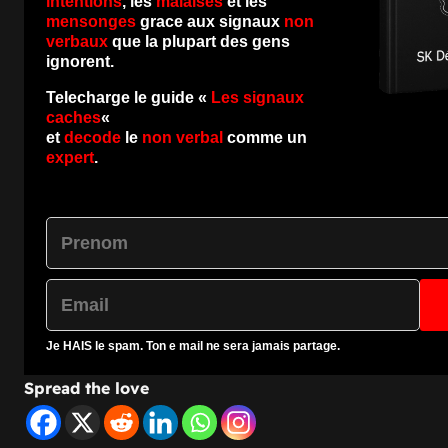
intentions
, les
malaises
et les
mensonges
grace aux signaux
non
verbaux
que la plupart des gens
ignorent.
Telecharge le guide «
Les signaux
caches
«
et
decode
le
non verbal
comme un
expert
.
Je
HAIS
le spam. Ton e mail ne sera jamais partage.
Spread the love