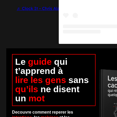
♬ Clock It – Chris Alan Lee
Le
guide
qui
t’apprend à
lire les gens
sans
qu’ils
ne disent
un
mot
Decouvre comment reperer les