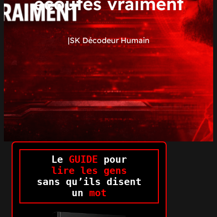
écoutes vraiment
|
SK Décodeur Humain
Le
GUIDE
pour
lire les gens
sans qu’ils disent
un
mot