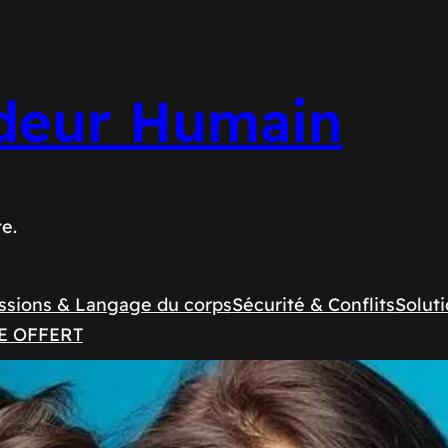
deur Humain
te.
ssions & Langage du corps
Sécurité & Conflits
Soluti
E OFFERT