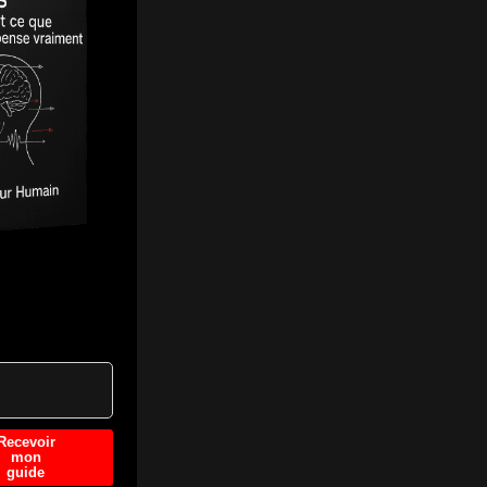
Recevoir
mon
guide