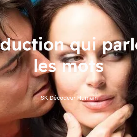
duction qui parl
les mots
|
SK Décodeur Humain