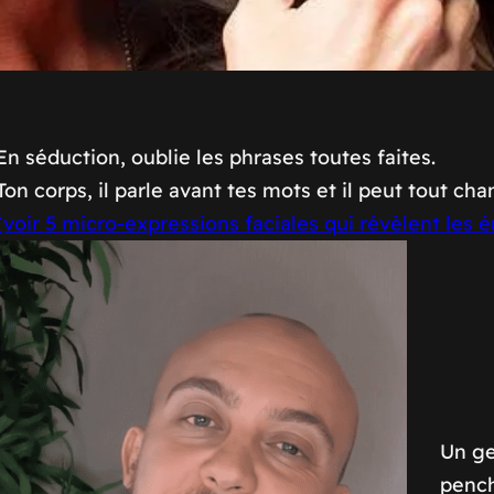
En séduction, oublie les phrases toutes faites.
Ton corps, il parle avant tes mots et il peut tout cha
(voir
5 micro-expressions faciales qui révèlent les
Un ge
pench