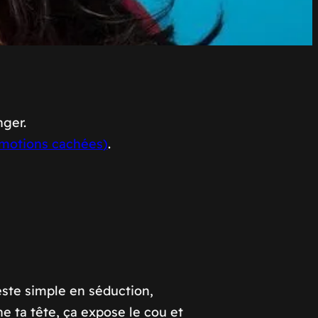
nger.
 émotions cachées
)
.
ste simple en séduction,
e ta tête, ça expose le cou et