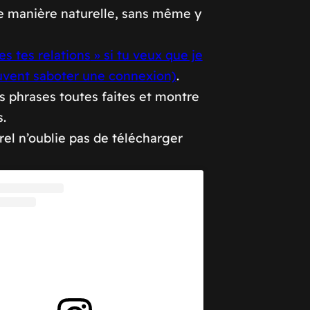
 de manière naturelle, sans même y
es tes relations
» si tu veux que je
uvent saboter une connexion)
.
es phrases toutes faites et montre
s.
el n’oublie pas de télécharger