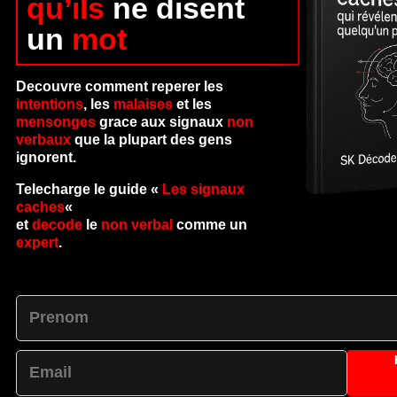
qu’ils
ne disent
un
mot
Decouvre comment reperer les
intentions
, les
malaises
et les
mensonges
grace aux signaux
non
verbaux
que la plupart des gens
ignorent.
Telecharge le guide «
Les signaux
caches
«
et
decode
le
non verbal
comme un
expert
.