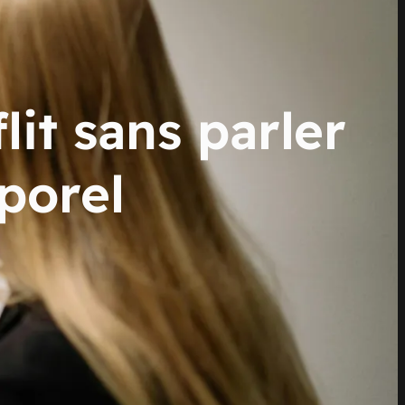
t sans parler
porel