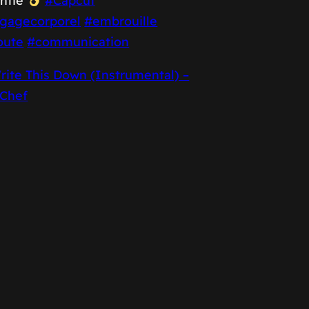
antie
#Capcut
ngagecorporel
#embrouille
oute
#communication
ite This Down (Instrumental) –
lChef