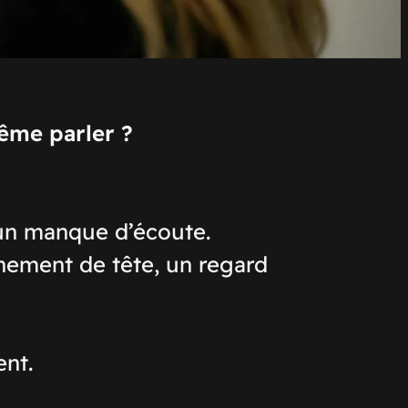
ême parler ?
’un manque d’écoute.
chement de tête, un regard
ent.