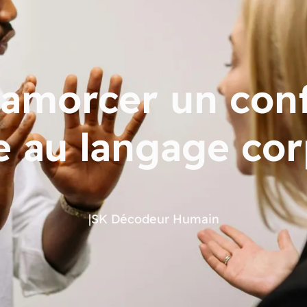
morcer un confli
e au langage cor
|
SK Décodeur Humain