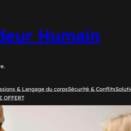
deur Humain
te.
ssions & Langage du corps
Sécurité & Conflits
Soluti
E OFFERT