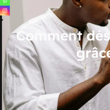
Comment désa
grâc